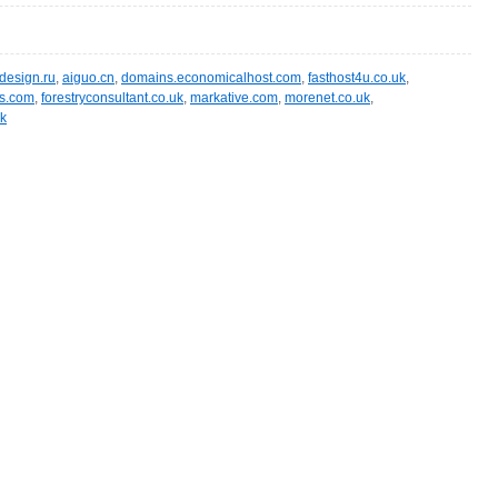
idesign.ru
,
aiguo.cn
,
domains.economicalhost.com
,
fasthost4u.co.uk
,
rs.com
,
forestryconsultant.co.uk
,
markative.com
,
morenet.co.uk
,
uk