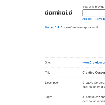
Search site by d
-
Add site
New sit
Home
/
it
/
www.Creativecorporation.it
Site:
www.Creativecorp
Creative Corpo
Title:
Description:
Creative Corporat
occupa inoltre di 
Tags:
si, comunicazione,
occupa, advertisi