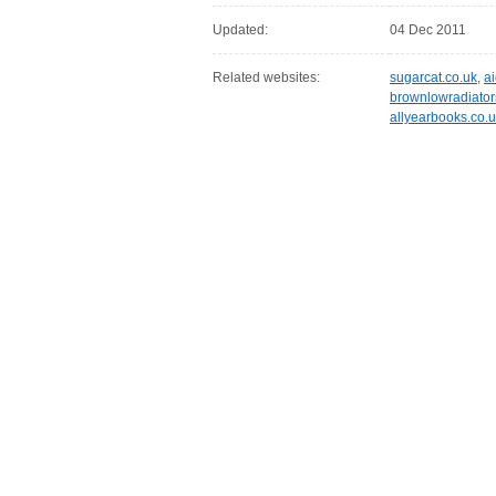
Updated:
04 Dec 2011
Related websites:
sugarcat.co.uk
,
a
brownlowradiato
allyearbooks.co.