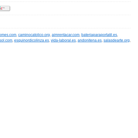
homes.com
,
caminocatolico.org
,
aimrentacar.com
,
bateriaparaportatil.es
,
sol.com
,
esquinordicolinza.es
,
vida-laboral.es
,
andonitena.es
,
salasdearte.org
,