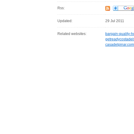
Rss:
Updated:
29 Jul 2011
Related websites:
bargain-quality-
getreadycostadel
casadelpinar.com