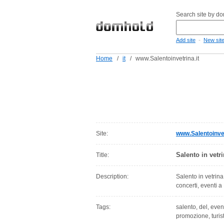
Search site by d
-
Add site
New sit
Home
/
it
/
www.Salentoinvetrina.it
Site:
www.Salentoinvet
Salento in vetr
Title:
Description:
Salento in vetrina
concerti, eventi 
Tags:
salento, del, event
promozione, turist