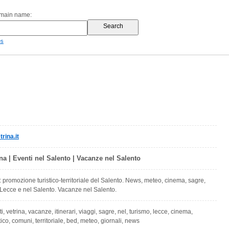
omain name:
es
rina.it
ina | Eventi nel Salento | Vacanze nel Salento
: promozione turistico-territoriale del Salento. News, meteo, cinema, sagre,
a Lecce e nel Salento. Vacanze nel Salento.
i, vetrina, vacanze, itinerari, viaggi, sagre, nel, turismo, lecce, cinema,
ico, comuni, territoriale, bed, meteo, giornali, news