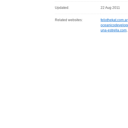
Updated:
22 Aug 2011
Related websites:
felixthekat.com.ar
oceanicodevelop
una-estrella.com