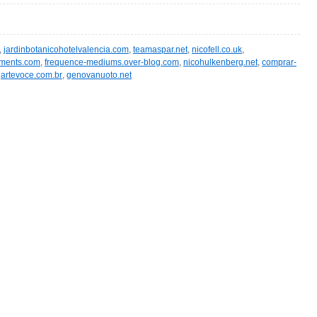
,
jardinbotanicohotelvalencia.com
,
teamaspar.net
,
nicofell.co.uk
,
ments.com
,
frequence-mediums.over-blog.com
,
nicohulkenberg.net
,
comprar-
,
artevoce.com.br
,
genovanuoto.net