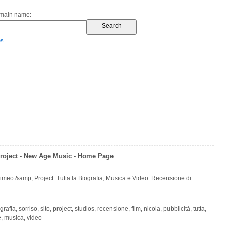
omain name:
es
oject - New Age Music - Home Page
di Timeo &amp; Project. Tutta la Biografia, Musica e Video. Recensione di
ografia, sorriso, sito, project, studios, recensione, film, nicola, pubblicità, tutta,
e, musica, video