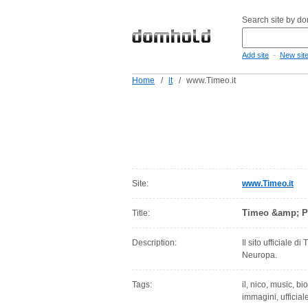
Search site by d
-
Add site
New sit
Home
/
it
/
www.Timeo.it
Site:
www.Timeo.it
Timeo &amp; Pr
Title:
Description:
Il sito ufficiale 
Neuropa.
Tags:
il, nico, music, bi
immagini, ufficial